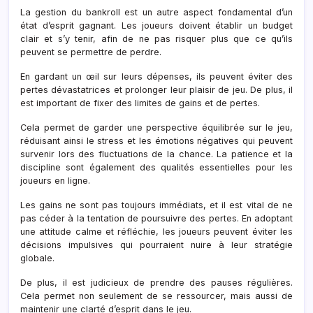
La gestion du bankroll est un autre aspect fondamental d’un
état d’esprit gagnant. Les joueurs doivent établir un budget
clair et s’y tenir, afin de ne pas risquer plus que ce qu’ils
peuvent se permettre de perdre.
En gardant un œil sur leurs dépenses, ils peuvent éviter des
pertes dévastatrices et prolonger leur plaisir de jeu. De plus, il
est important de fixer des limites de gains et de pertes.
Cela permet de garder une perspective équilibrée sur le jeu,
réduisant ainsi le stress et les émotions négatives qui peuvent
survenir lors des fluctuations de la chance. La patience et la
discipline sont également des qualités essentielles pour les
joueurs en ligne.
Les gains ne sont pas toujours immédiats, et il est vital de ne
pas céder à la tentation de poursuivre des pertes. En adoptant
une attitude calme et réfléchie, les joueurs peuvent éviter les
décisions impulsives qui pourraient nuire à leur stratégie
globale.
De plus, il est judicieux de prendre des pauses régulières.
Cela permet non seulement de se ressourcer, mais aussi de
maintenir une clarté d’esprit dans le jeu.