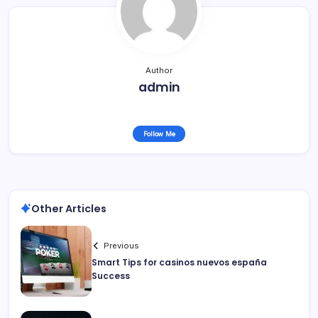
Author
admin
Follow Me
Other Articles
Previous
Smart Tips for casinos nuevos españa
Success