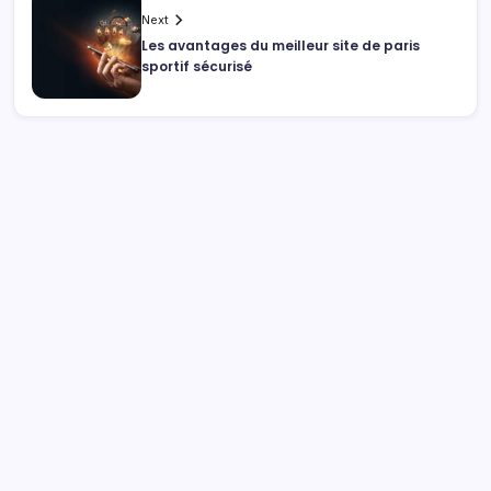
Next
Les avantages du meilleur site de paris
sportif sécurisé
Search
Categories
Home