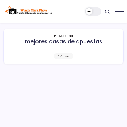
Skip
to
content
Turning
Wendy
Moments
Clark
into
Memories
Photo
Browse Tag
mejores casas de apuestas
1 Article