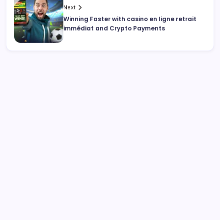
Next
Winning Faster with casino en ligne retrait
immédiat and Crypto Payments
Search
Categories
Home