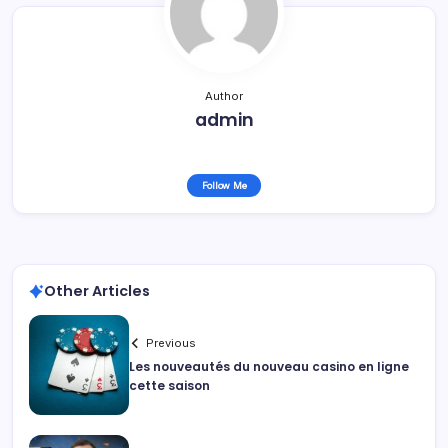
Author
admin
Follow Me
Other Articles
Previous
Les nouveautés du nouveau casino en ligne
cette saison