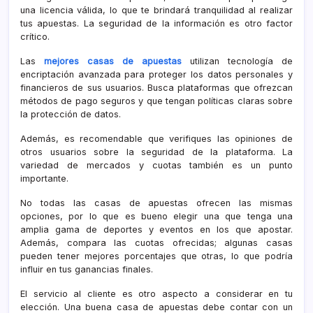
una licencia válida, lo que te brindará tranquilidad al realizar
tus apuestas. La seguridad de la información es otro factor
crítico.
Las
mejores casas de apuestas
utilizan tecnología de
encriptación avanzada para proteger los datos personales y
financieros de sus usuarios. Busca plataformas que ofrezcan
métodos de pago seguros y que tengan políticas claras sobre
la protección de datos.
Además, es recomendable que verifiques las opiniones de
otros usuarios sobre la seguridad de la plataforma. La
variedad de mercados y cuotas también es un punto
importante.
No todas las casas de apuestas ofrecen las mismas
opciones, por lo que es bueno elegir una que tenga una
amplia gama de deportes y eventos en los que apostar.
Además, compara las cuotas ofrecidas; algunas casas
pueden tener mejores porcentajes que otras, lo que podría
influir en tus ganancias finales.
El servicio al cliente es otro aspecto a considerar en tu
elección. Una buena casa de apuestas debe contar con un