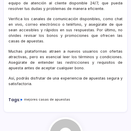
equipo de atención al cliente disponible 24/7, que pueda
resolver tus dudas y problemas de manera eficiente.
Verifica los canales de comunicación disponibles, como chat
en vivo, correo electrónico o teléfono, y asegúrate de que
sean accesibles y rápidos en sus respuestas. Por último, no
olvides revisar los bonos y promociones que ofrecen las
casas de apuestas.
Muchas plataformas atraen a nuevos usuarios con ofertas
atractivas, pero es esencial leer los términos y condiciones.
Asegúrate de entender las restricciones y requisitos de
apuesta antes de aceptar cualquier bono.
Así, podrás disfrutar de una experiencia de apuestas segura y
satisfactoria.
Tags:
mejores casas de apuestas