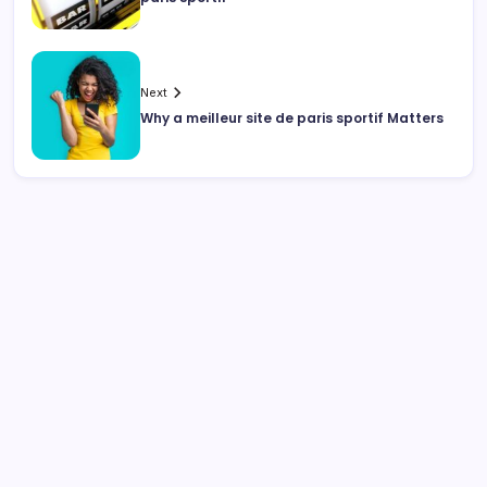
Next
Why a meilleur site de paris sportif Matters
Search