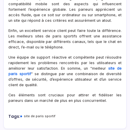
compatibilité mobile sont des aspects qui influencent
fortement l’expérience globale. Les parieurs apprécient un
accès fluide, que ce soit sur ordinateur ou sur smartphone, et
un site qui répond à ces critères est assurément un atout.
Enfin, un excellent service client peut faire toute la différence.
Les meilleurs sites de paris sportifs offrent une assistance
efficace, disponible par différents canaux, tels que le chat en
direct, l’e-mail ou le téléphone.
Une équipe de support réactive et compétente peut résoudre
rapidement les problèmes rencontrés par les utilisateurs et
améliorer leur satisfaction. En somme, un “meilleur
site de
paris sportif
” se distingue par une combinaison de diversité
d’offres, de sécurité, d’expérience utilisateur et d’un service
client de qualité.
Ces éléments sont cruciaux pour attirer et fidéliser les
parieurs dans un marché de plus en plus concurrentiel.
Tags:
site de paris sportif