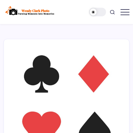
Skip
to
content
Turning
Wendy
Moments
Clark
into
Memories
Photo