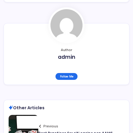
Author
admin
Follow Me
Other Articles
Previous