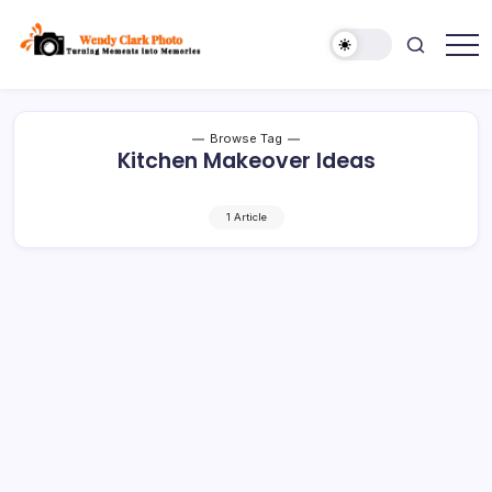
Skip
to
content
Turning
Wendy
Moments
Clark
into
Memories
Photo
Browse Tag
Kitchen Makeover Ideas
1 Article