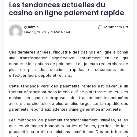
Les tendances actuelles du
casino en ligne paiement rapide
on
By
admin
Comments Off
Les
June 11, 2026
2 Min Read
tend
actue
du
Ces dernières années, l’industrie des casinos en ligne a connu
casi
une transformation significative, notamment en ce qui
en
ligne
concerne les options de paiement. Les joueurs recherchent de
paie
plus en plus des solutions rapides et sécurisées pour
rapid
effectuer leurs dépôts et retraits.
Cette tendance vers des paiements rapides est devenue un
facteur déterminant dans le choix d’une plateforme de jeu. Les
casinos en ligne qui proposent des transactions instantanées
attirent une clientèle de plus en plus large, car la rapidité des
paiements répond aux attentes d’une génération impatiente.
Les méthodes de paiement traditionnellement utilisées, telles
que les virements bancaires ou les chèques, perdent de leur
popularité au profit de solutions numériques. Des portefeuilles