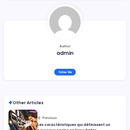
Author
admin
Follow Me
Other Articles
Previous
Les caractéristiques qui définissent un