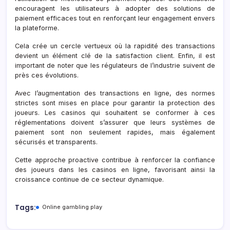
encouragent les utilisateurs à adopter des solutions de
paiement efficaces tout en renforçant leur engagement envers
la plateforme.
Cela crée un cercle vertueux où la rapidité des transactions
devient un élément clé de la satisfaction client. Enfin, il est
important de noter que les régulateurs de l’industrie suivent de
près ces évolutions.
Avec l’augmentation des transactions en ligne, des normes
strictes sont mises en place pour garantir la protection des
joueurs. Les casinos qui souhaitent se conformer à ces
réglementations doivent s’assurer que leurs systèmes de
paiement sont non seulement rapides, mais également
sécurisés et transparents.
Cette approche proactive contribue à renforcer la confiance
des joueurs dans les casinos en ligne, favorisant ainsi la
croissance continue de ce secteur dynamique.
Tags:
Online gambling play