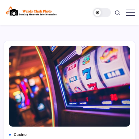
Skip
to
content
Turning
Wendy
Moments
Clark
into
Memories
Photo
Casino