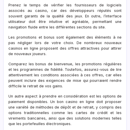
Prenez le temps de vérifier les fournisseurs de logiciels
associés au casino, car des développeurs réputés sont
souvent garants de la qualité des jeux. En outre, l’interface
utilisateur doit être intuitive et agréable, permettant une
navigation fluide entre les différentes sections du site.
Les promotions et bonus sont également des éléments à ne
pas négliger lors de votre choix. De nombreux nouveaux
casinos en ligne proposent des offres attractives pour attirer
de nouveaux joueurs.
Comparez les bonus de bienvenue, les promotions régulières
et les programmes de fidélité. Toutefois, assurez-vous de lire
attentivement les conditions associées à ces offres, car elles
peuvent inclure des exigences de mise qui pourraient rendre
difficile le retrait de vos gains.
Un autre aspect à prendre en considération est les options de
paiement disponibles. Un bon casino en ligne doit proposer
une variété de méthodes de dépôt et de retrait, y compris des
options traditionnelles comme les cartes de crédit et les
virements bancaires, ainsi que des solutions modernes telles
que les portefeuilles électroniques.