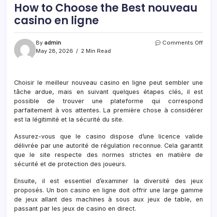
How to Choose the Best nouveau
casino en ligne
on
By
admin
Comments Off
How
May 28, 2026
2 Min Read
to
Cho
the
Choisir le meilleur nouveau casino en ligne peut sembler une
Best
tâche ardue, mais en suivant quelques étapes clés, il est
nouv
casi
possible de trouver une plateforme qui correspond
en
parfaitement à vos attentes. La première chose à considérer
ligne
est la légitimité et la sécurité du site.
Assurez-vous que le casino dispose d’une licence valide
délivrée par une autorité de régulation reconnue. Cela garantit
que le site respecte des normes strictes en matière de
sécurité et de protection des joueurs.
Ensuite, il est essentiel d’examiner la diversité des jeux
proposés. Un bon casino en ligne doit offrir une large gamme
de jeux allant des machines à sous aux jeux de table, en
passant par les jeux de casino en direct.