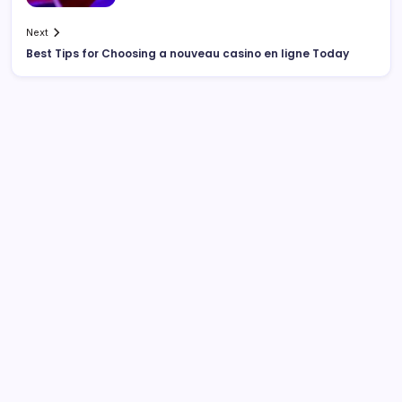
Next
Best Tips for Choosing a nouveau casino en ligne Today
Search
Categories
Home
Health