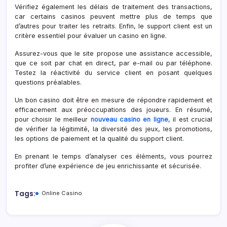
Vérifiez également les délais de traitement des transactions,
car certains casinos peuvent mettre plus de temps que
d’autres pour traiter les retraits. Enfin, le support client est un
critère essentiel pour évaluer un casino en ligne.
Assurez-vous que le site propose une assistance accessible,
que ce soit par chat en direct, par e-mail ou par téléphone.
Testez la réactivité du service client en posant quelques
questions préalables.
Un bon casino doit être en mesure de répondre rapidement et
efficacement aux préoccupations des joueurs. En résumé,
pour choisir le meilleur
nouveau casino en ligne
, il est crucial
de vérifier la légitimité, la diversité des jeux, les promotions,
les options de paiement et la qualité du support client.
En prenant le temps d’analyser ces éléments, vous pourrez
profiter d’une expérience de jeu enrichissante et sécurisée.
Tags:
Online Casino