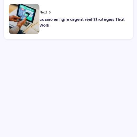
Next
casino en ligne argent réel Strategies That
Work
Search
Categories