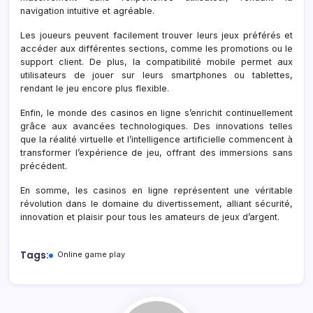
navigation intuitive et agréable.
Les joueurs peuvent facilement trouver leurs jeux préférés et
accéder aux différentes sections, comme les promotions ou le
support client. De plus, la compatibilité mobile permet aux
utilisateurs de jouer sur leurs smartphones ou tablettes,
rendant le jeu encore plus flexible.
Enfin, le monde des casinos en ligne s’enrichit continuellement
grâce aux avancées technologiques. Des innovations telles
que la réalité virtuelle et l’intelligence artificielle commencent à
transformer l’expérience de jeu, offrant des immersions sans
précédent.
En somme, les casinos en ligne représentent une véritable
révolution dans le domaine du divertissement, alliant sécurité,
innovation et plaisir pour tous les amateurs de jeux d’argent.
Tags:
Online game play