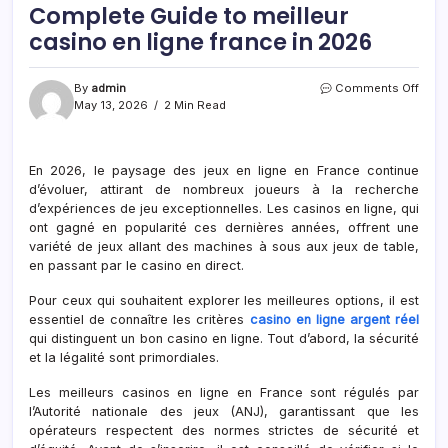
Complete Guide to meilleur
casino en ligne france in 2026
on
By
admin
Comments Off
Comp
May 13, 2026
2 Min Read
Guid
to
meill
En 2026, le paysage des jeux en ligne en France continue
casi
d’évoluer, attirant de nombreux joueurs à la recherche
en
ligne
d’expériences de jeu exceptionnelles. Les casinos en ligne, qui
franc
ont gagné en popularité ces dernières années, offrent une
in
variété de jeux allant des machines à sous aux jeux de table,
2026
en passant par le casino en direct.
Pour ceux qui souhaitent explorer les meilleures options, il est
essentiel de connaître les critères
casino en ligne argent réel
qui distinguent un bon casino en ligne. Tout d’abord, la sécurité
et la légalité sont primordiales.
Les meilleurs casinos en ligne en France sont régulés par
l’Autorité nationale des jeux (ANJ), garantissant que les
opérateurs respectent des normes strictes de sécurité et