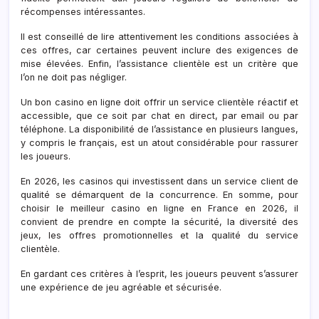
récompenses intéressantes.
Il est conseillé de lire attentivement les conditions associées à
ces offres, car certaines peuvent inclure des exigences de
mise élevées. Enfin, l’assistance clientèle est un critère que
l’on ne doit pas négliger.
Un bon casino en ligne doit offrir un service clientèle réactif et
accessible, que ce soit par chat en direct, par email ou par
téléphone. La disponibilité de l’assistance en plusieurs langues,
y compris le français, est un atout considérable pour rassurer
les joueurs.
En 2026, les casinos qui investissent dans un service client de
qualité se démarquent de la concurrence. En somme, pour
choisir le meilleur casino en ligne en France en 2026, il
convient de prendre en compte la sécurité, la diversité des
jeux, les offres promotionnelles et la qualité du service
clientèle.
En gardant ces critères à l’esprit, les joueurs peuvent s’assurer
une expérience de jeu agréable et sécurisée.