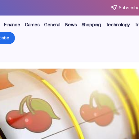
Subscribe
Finance
Games
General
News
Shopping
Technology
Tr
ribe