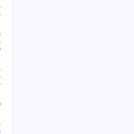
s
s
t
s
e
s
s
s
u
s
e