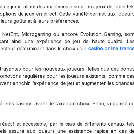
 de jeux, allant des machines à sous aux jeux de table tel
 options de jeux en direct. Cette variété permet aux joueur
leurs goûts et à leurs préférences.
e NetEnt, Microgaming ou encore Evolution Gaming, son
sant ainsi une expérience de jeu de haute qualité. Le
facteur déterminant dans le choix d’un
casino online franc
ttrayantes pour les nouveaux joueurs, telles que des bonu
romotions régulières pour les joueurs existants, comme de
vent enrichir l’expérience de jeu et augmenter les chance
érents casinos avant de faire son choix. Enfin, la qualité d
éactif et accessible, par le biais de différents canaux tel
 Cela assure aux joueurs une assistance rapide en cas d