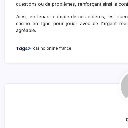
questions ou de problèmes, renforçant ainsi la con
Ainsi, en tenant compte de ces critères, les joue
casino en ligne pour jouer avec de l’argent rée
agréable.
Tags:
casino online france