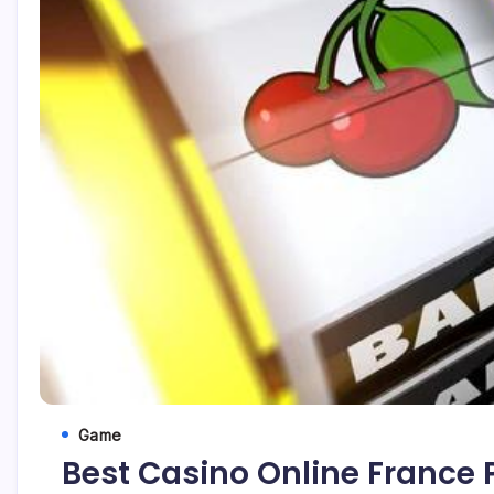
Game
Best Casino Online France 